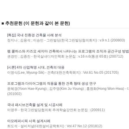
■ 추천문헌 (이 문헌과 같이 본 문헌)
[특집] 국내 친환경 건축물 사례 분석
정지나 ; 김용석 ; 이승민 - 그린빌딩(한국그린빌딩협의회지) : v.9 n.1 (200803)
렘 쿨하스와 카즈요 세지마 건축에서 나타나는 프로그램의 조직과 공간구성 방
권경민 ; 김종진 - 한국실내디자인학회 논문집 : v.16 n.6(통권 65호) (200712)
[시론] 4차 산업혁명 시대, 건축의 대응
이명식(Lee, Myung-Sik) - 건축(대한건축학회지) : Vol.61 No.05 (201705)
프로그램과 다이어그램의 적용을 통한 건축 형태 생성 연구
윤혜경(Yoon Hae-Kyung) ; 김주영(Kim Ju-Young) ; 홍원화(Hong Won-Hwa)
(201002)
국내 패시브건축물 설계 및 시공사례
이명주 - 한국그린빌딩협의회 추계학술강연회 논문집 : (200911)
아모레퍼시픽 사옥 설계사례
최도석 - 설비저널(대한설비공학회지) : Vol.47 No.12 (201812)