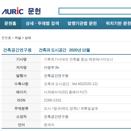
문헌홈
>
저널 > 상세
건축공간연구원
|
건축과 도시공간
2020년 12월
기사명
기후위기시대의 건축물 중심 제로에너지도시
저자명
이명주
발행사
건축공간연구원
수록사항
건축과 도시공간
, Vol.40
(2020-12)
페이지
시작페이지(
32
) 총페이지(
7
)
ISSN
2288-2332
주제분류
도시
/ 법규(제도,정책)
/ 계획및설계
소장처
건축공간연구원
언어
한국어