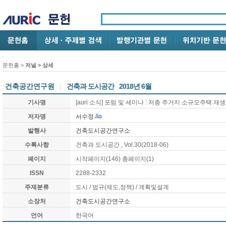
문헌홈
>
저널 > 상세
건축공간연구원
|
건축과 도시공간
2018년 6월
기사명
[auri 소식] 포럼 및 세미나 : 저층 주거지 소규모주택
저자명
서수정
발행사
건축도시공간연구소
수록사항
건축과 도시공간
, Vol.30
(2018-06)
페이지
시작페이지(
146
) 총페이지(
1
)
ISSN
2288-2332
주제분류
도시
/ 법규(제도,정책)
/ 계획및설계
소장처
건축도시공간연구소
언어
한국어