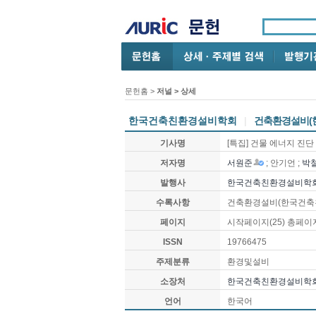
문헌홈
>
저널 > 상세
한국건축친환경설비학회
|
건축환경설비(
기사명
[특집] 건물 에너지 진
저자명
서원준
; 안기언 ;
박
발행사
한국건축친환경설비학
수록사항
건축환경설비(한국건축
페이지
시작페이지(
25
) 총페이
ISSN
19766475
주제분류
환경및설비
소장처
한국건축친환경설비학
언어
한국어