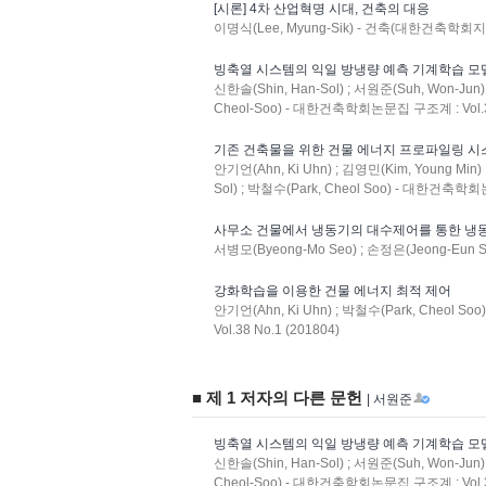
[시론] 4차 산업혁명 시대, 건축의 대응
이명식(Lee, Myung-Sik) - 건축(대한건축학회지) : 
빙축열 시스템의 익일 방냉량 예측 기계학습 모
신한솔(Shin, Han-Sol) ; 서원준(Suh, Won-Jun)
Cheol-Soo) - 대한건축학회논문집 구조계 : Vol.33
기존 건축물을 위한 건물 에너지 프로파일링 시
안기언(Ahn, Ki Uhn) ; 김영민(Kim, Young Min)
Sol) ; 박철수(Park, Cheol Soo) - 대한건축학회논
사무소 건물에서 냉동기의 대수제어를 통한 냉동
서병모(Byeong-Mo Seo) ; 손정은(Jeong-Eun So
강화학습을 이용한 건물 에너지 최적 제어
안기언(Ahn, Ki Uhn) ; 박철수(Park, Cheol 
Vol.38 No.1 (201804)
■ 제 1 저자의 다른 문헌
| 서원준
빙축열 시스템의 익일 방냉량 예측 기계학습 모
신한솔(Shin, Han-Sol) ; 서원준(Suh, Won-Jun)
Cheol-Soo) - 대한건축학회논문집 구조계 : Vol.33