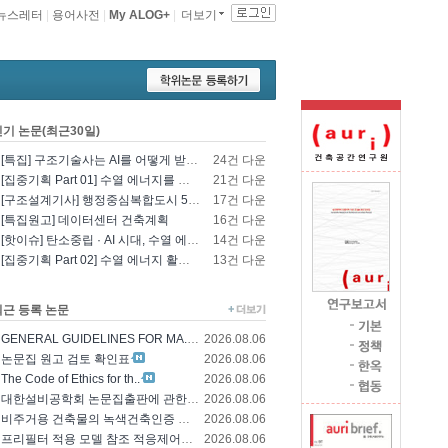
뉴스레터
|
용어사전
|
My ALOG+
|
더보기
인기 논문(최근30일)
[특집] 구조기술사는 AI를 어떻게 받아들일 것인가? - 영국구조기술사회의 AI 및 L..
24건 다운
[집중기획 Part 01] 수열 에너지를 이용한 건물 냉난방 및 데이터센터 냉각
21건 다운
[구조설계기사] 행정중심복합도시 5-1생활권 L5BL 공공주택 건설공사 모듈러 건축물 ..
17건 다운
[특집원고] 데이터센터 건축계획
16건 다운
[핫이슈] 탄소중립 · AI 시대, 수열 에너지 기술의 재조명과 고도화 방향
14건 다운
[집중기획 Part 02] 수열 에너지 활용 기술 및 수열 플랜트 적용
13건 다운
최근 등록 논문
GENERAL GUIDELINES FOR MA..
2026.08.06
논문집 원고 검토 확인표
2026.08.06
The Code of Ethics for th..
2026.08.06
대한설비공학회 논문집출판에 관한 윤리규정
2026.08.06
비주거용 건축물의 녹색건축인증 에너지 및 환경..
2026.08.06
프리필터 적용 모델 참조 적응제어에 의한 가변..
2026.08.06