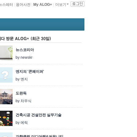
뉴스레터
|
용어사전
|
My ALOG+
|
더보기
기 ALOG+
뉴스코리아
by newskr
엔지의 '콘페이퍼'
by 엔지
도완득
by 차무식
건축시공 건설안전 실무기술
by 에릭
간향클럽,미디어랩&커뮤니티