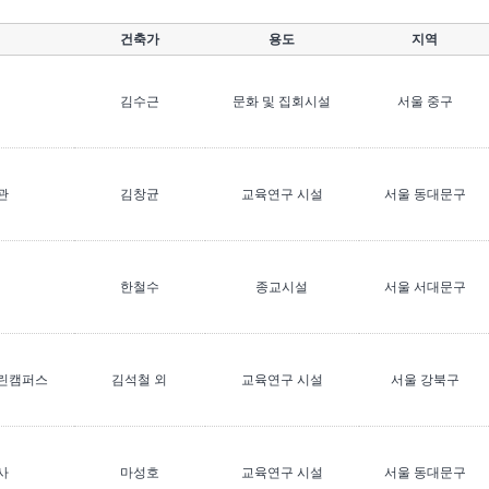
건축가
용도
지역
김수근
문화 및 집회시설
서울 중구
관
김창균
교육연구 시설
서울 동대문구
한철수
종교시설
서울 서대문구
린캠퍼스
김석철 외
교육연구 시설
서울 강북구
사
마성호
교육연구 시설
서울 동대문구