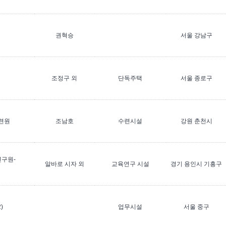
권혁승
서울 강남구
조정구 외
단독주택
서울 종로구
련원
조남호
수련시설
강원 춘천시
구원-
알바로 시자 외
교육연구 시설
경기 용인시 기흥구
)
업무시설
서울 중구