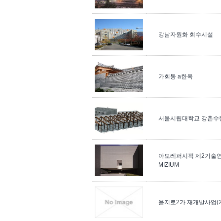
강남자원화 회수시설
가회동 a한옥
서울시립대학교 강촌수
아모레퍼시픽 제2기술연
MIZIUM
을지로2가 재개발사업(2